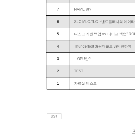
7
NVME 란?
6
SLC,MLC.TLC->낸드플래시의 데이
5
디스크 기반 백업 vs. 테이프 백업” ROI
4
Thunderbolt 3(썬더볼트 3)에관하여
3
GPU란?
2
TEST
1
자료실 테스트