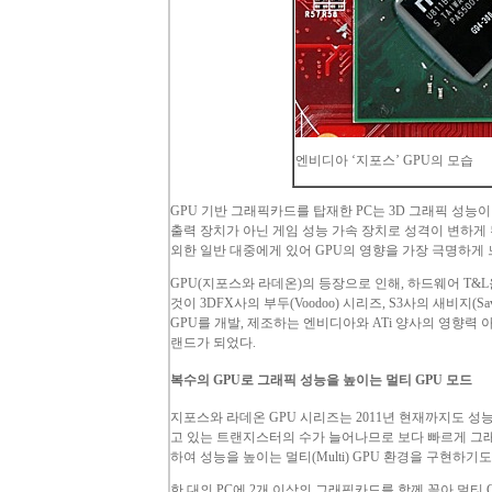
엔비디아 ‘지포스’
GPU
의 모습
GPU
기반 그래픽카드를 탑재한
PC
는 3D 그래픽 성능
출력 장치가 아닌 게임 성능 가속 장치로 성격이 변하게
외한 일반 대중에게 있어
GPU
의 영향을 가장 극명하게 
GPU
(지포스와 라데온)의 등장으로 인해, 하드웨어 T
것이 3
DFX
사의 부두(
Voodoo
) 시리즈, S3사의 새비지(
Sa
GPU
를 개발, 제조하는 엔비디아와
ATi
양사의 영향력 아
랜드가 되었다.
복수의
GPU
로 그래픽 성능을 높이는 멀티
GPU
모드
지포스와 라데온
GPU
시리즈는 2011년 현재까지도 성
고 있는 트랜지스터의 수가 늘어나므로 보다 빠르게 그래
하여 성능을 높이는 멀티(
Multi
)
GPU
환경을 구현하기도 
한 대의
PC
에 2개 이상의 그래픽카드를 함께 꽂아 멀티