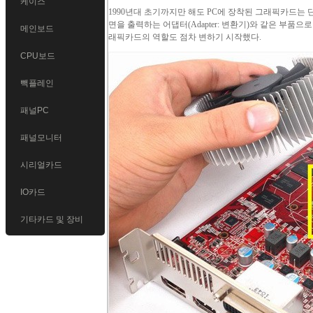
케이스
1990년대 초기까지만 해도
PC
에 장착된
그래픽카드
는 
면을 출력하는 어댑터(
Adapter
: 변환기)와 같은 부품으로
메인보드
래픽카드의 역할도 점차 변하기 시작했다.
CPU보드
빽플레인
패널PC
패널모니터
시리얼카드
IO카드
기타카드 및 장비