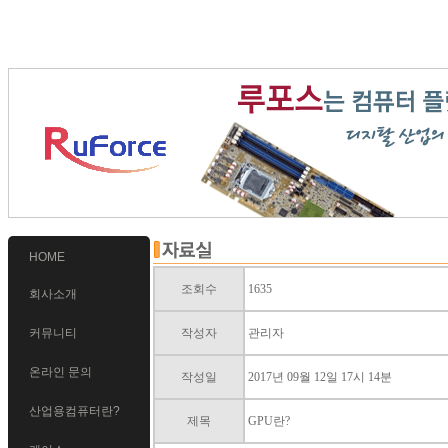
HOME
조회수
1635
회사소개
커뮤니티
작성자
관리자
온라인 문의
작성일
2017년 09월 12일 17시 14분
산업용컴퓨터란?
제목
GPU란?